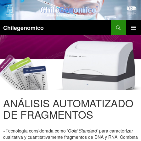
Buscar
Chilegenomico
IR
Menú
AL
principa
CONTENIDO
ANÁLISIS AUTOMATIZADO
DE FRAGMENTOS
«Tecnología considerada como ‘
Gold Standard’
para caracterizar
cualitativa y cuantitativamente fragmentos de DNA y RNA. Combina