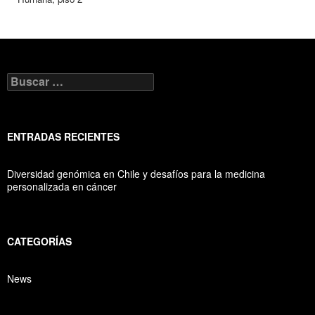
B
u
s
c
a
ENTRADAS RECIENTES
r
:
Diversidad genómica en Chile y desafíos para la medicina
personalizada en cáncer
CATEGORÍAS
News