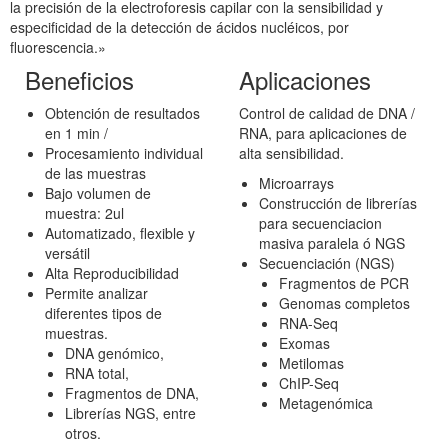
la precisión de la electroforesis capilar con la sensibilidad y
especificidad de la detección de ácidos nucléicos, por
fluorescencia.»
Beneficios
Aplicaciones
Obtención de resultados
Control de calidad de DNA /
en 1 min /
RNA, para aplicaciones de
Procesamiento individual
alta sensibilidad.
de las muestras
Microarrays
Bajo volumen de
Construcción de librerías
muestra: 2ul
para secuenciacion
Automatizado, flexible y
masiva paralela ó NGS
versátil
Secuenciación (NGS)
Alta Reproducibilidad
Fragmentos de PCR
Permite analizar
Genomas completos
diferentes tipos de
RNA-Seq
muestras.
Exomas
DNA genómico,
Metilomas
RNA total,
ChIP-Seq
Fragmentos de DNA,
Metagenómica
Librerías NGS, entre
otros.