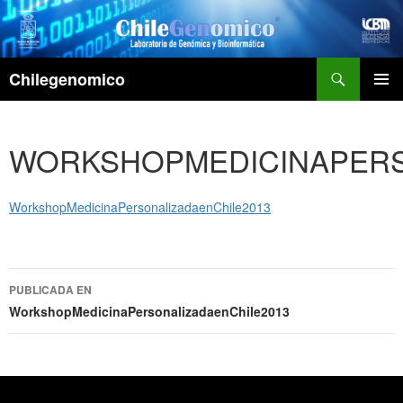
Buscar
Chilegenomico
IR
Menú
AL
principa
CONTENIDO
WORKSHOPMEDICINAPERS
WorkshopMedicinaPersonalizadaenChile2013
Ir
PUBLICADA EN
WorkshopMedicinaPersonalizadaenChile2013
a
la