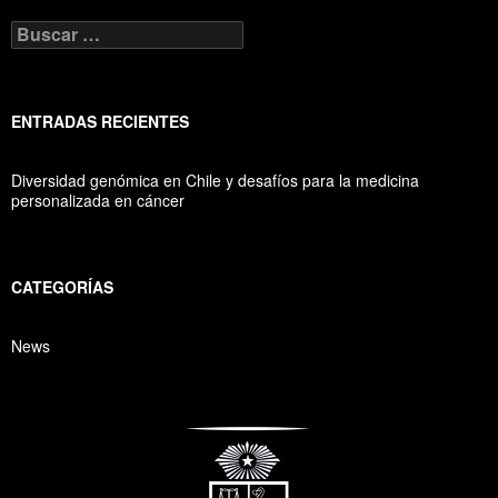
entrada
B
u
s
c
a
ENTRADAS RECIENTES
r
:
Diversidad genómica en Chile y desafíos para la medicina
personalizada en cáncer
CATEGORÍAS
News